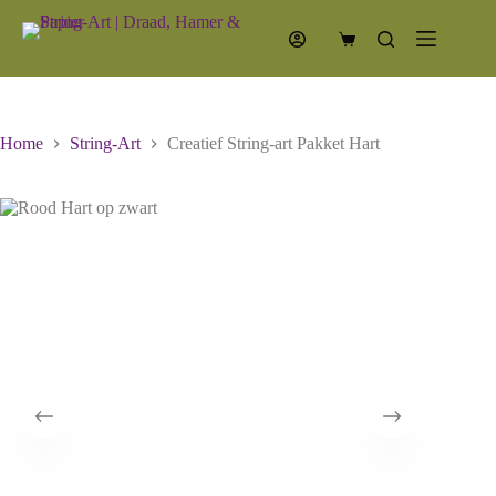
Ga
naar
Winkelwagen
de
inhoud
Home
String-Art
Creatief String-art Pakket Hart