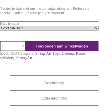
€ 27,49
tot
Versier je huis met ons hartvormige string-art! Perfect als
€ 39,99
speciaal cadeau of voor je eigen interieur.
Kies je maat
Creatief
Toevoegen aan winkelwagen
String-
art
SKU:
N/B
Categorie:
String-Art
Tags:
Cadeau
,
Kunst
,
Pakket
schilderij
,
String-Art
Hart
hoeveelheid
Beschrijving
Extra informatie