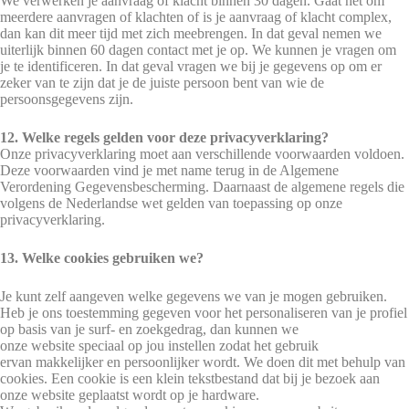
We verwerken je aanvraag of klacht binnen 30 dagen. Gaat het om
meerdere aanvragen of klachten of is je aanvraag of klacht complex,
dan kan dit meer tijd met zich meebrengen. In dat geval nemen we
uiterlijk binnen 60 dagen contact met je op. We kunnen je vragen om
je te identificeren. In dat geval vragen we bij je gegevens op om er
zeker van te zijn dat je de juiste persoon bent van wie de
persoonsgegevens zijn.
12. Welke regels gelden voor deze privacyverklaring?
Onze privacyverklaring moet aan verschillende voorwaarden voldoen.
Deze voorwaarden vind je met name terug in de Algemene
Verordening Gegevensbescherming. Daarnaast de algemene regels die
volgens de Nederlandse wet gelden van toepassing op onze
privacyverklaring.
13. Welke cookies gebruiken we?
Je kunt zelf aangeven welke gegevens we van je mogen gebruiken.
Heb je ons toestemming gegeven voor het personaliseren van je profiel
op basis van je surf- en zoekgedrag, dan kunnen we
onze website speciaal op jou instellen zodat het gebruik
ervan makkelijker en persoonlijker wordt. We doen dit met behulp van
cookies. Een cookie is een klein tekstbestand dat bij je bezoek aan
onze website geplaatst wordt op je hardware.