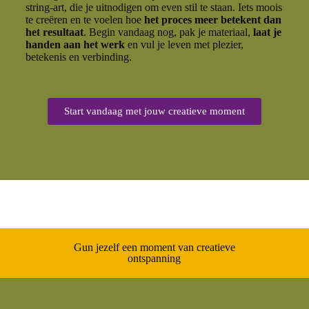
string-art, die je uitnodigen om even stil te staan. Iets moois
te creëren en te voelen hoe
het proces meer betekent dan
het resultaat
. Begin vandaag nog, pak je materiaal,
laat je
handen aan het werk
en vul je leven met plezier,
betekenis en verbinding.
Start vandaag met jouw creatieve moment
Gun jezelf een moment van creatieve
ontspanning