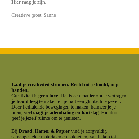
Hier mag je zijn
.
Creatieve groet, Sanne
Laat je creativiteit stromen. Recht uit je hoofd, in je
handen.
Creativiteit is
geen luxe
. Het is een manier om te vertragen,
je hoofd leeg
te maken en je hart een glimlach te geven.
Door herhalende bewegingen te maken, kalmeer je je
brein,
vertraagt je ademhaling en hartslag
. Hierdoor
geef je jezelf ruimte om te genieten.
Bij
Draad, Hamer & Papier
vind je zorgvuldig
samengestelde materialen en pakketten, van haken tot