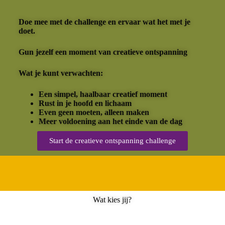
Doe mee met de challenge en ervaar wat het met je
doet.
Gun jezelf een moment van creatieve ontspanning
Wat je kunt verwachten:
Een simpel, haalbaar creatief moment
Rust in je hoofd en lichaam
Even geen moeten, alleen maken
Meer voldoening aan het einde van de dag
Start de creatieve ontspanning challenge
Wat kies jij?